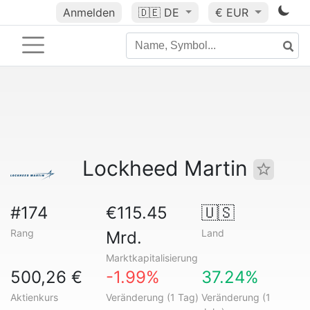
Anmelden
🇩🇪
DE
€ EUR
Lockheed Martin
#174
€115.45
🇺🇸
Rang
Land
Mrd.
Marktkapitalisierung
500,26 €
-1.99%
37.24%
Aktienkurs
Veränderung (1 Tag)
Veränderung (1