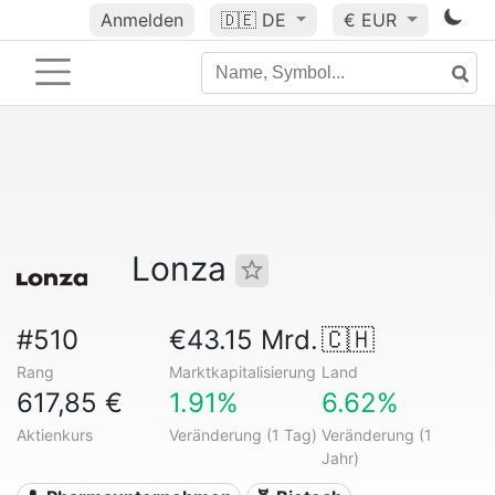
Anmelden
🇩🇪
DE
€ EUR
Lonza
#510
€43.15 Mrd.
🇨🇭
Rang
Marktkapitalisierung
Land
617,85 €
1.91%
6.62%
Aktienkurs
Veränderung (1 Tag)
Veränderung (1
Jahr)