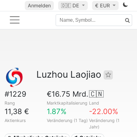
Anmelden
🇩🇪
DE
€ EUR
Luzhou Laojiao
#1229
€16.75 Mrd.
🇨🇳
Rang
Marktkapitalisierung
Land
11,38 €
1.87%
-22.00%
Aktienkurs
Veränderung (1 Tag)
Veränderung (1
Jahr)