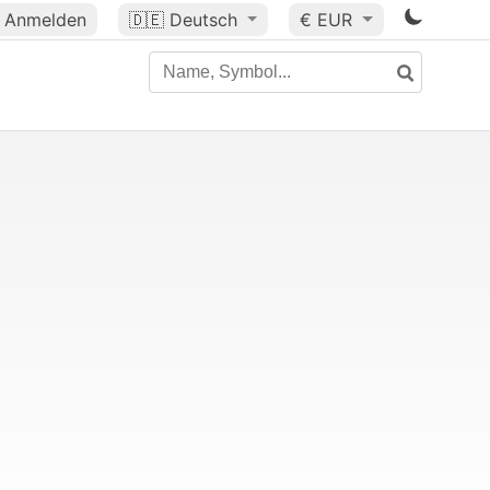
Anmelden
🇩🇪
Deutsch
€ EUR