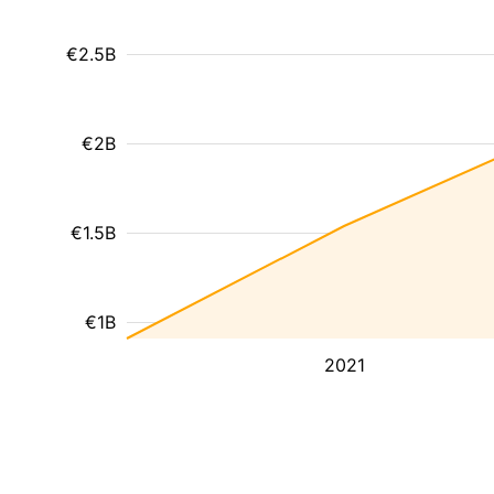
€2.5B
€2B
€1.5B
€1B
2021