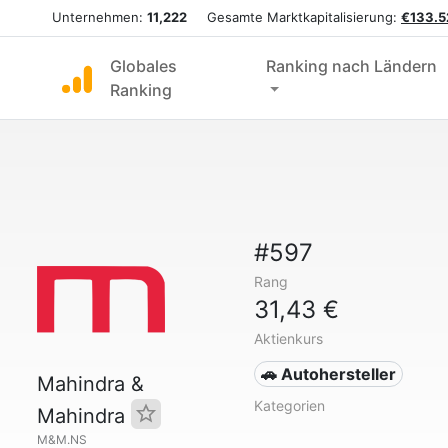
Unternehmen:
11,222
Gesamte Marktkapitalisierung:
€133.5
Globales
Ranking nach Ländern
Ranking
#597
Rang
31,43 €
Aktienkurs
🚗 Autohersteller
Mahindra &
Kategorien
Mahindra
M&M.NS