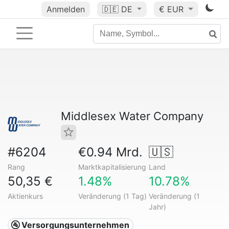
Anmelden
🇩🇪
DE
€ EUR
Middlesex Water Company
#6204
€0.94 Mrd.
🇺🇸
Rang
Marktkapitalisierung
Land
50,35 €
1.48%
10.78%
Aktienkurs
Veränderung (1 Tag)
Veränderung (1
Jahr)
🚰 Versorgungsunternehmen