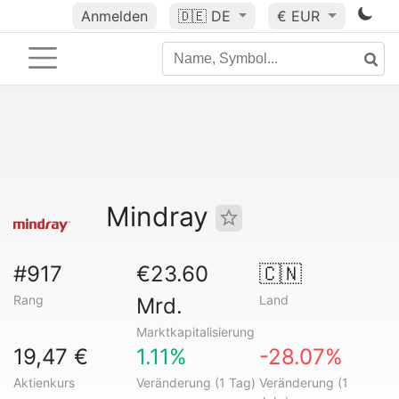
Anmelden
🇩🇪
DE
€ EUR
Mindray
#917
€23.60
🇨🇳
Rang
Land
Mrd.
Marktkapitalisierung
19,47 €
1.11%
-28.07%
Aktienkurs
Veränderung (1 Tag)
Veränderung (1