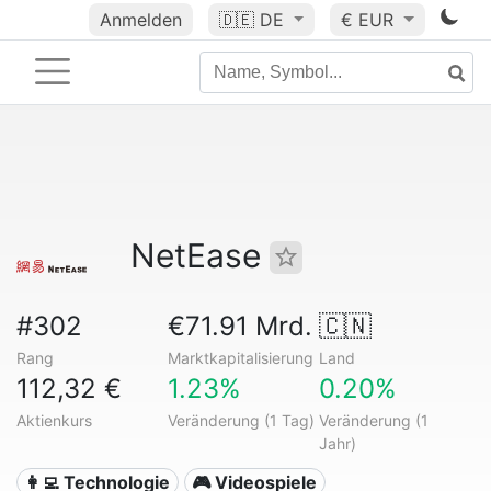
Anmelden
🇩🇪
DE
€ EUR
NetEase
#302
€71.91 Mrd.
🇨🇳
Rang
Marktkapitalisierung
Land
112,32 €
1.23%
0.20%
Aktienkurs
Veränderung (1 Tag)
Veränderung (1
Jahr)
👩‍💻 Technologie
🎮 Videospiele