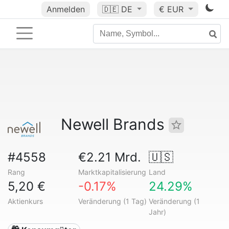
Anmelden
🇩🇪
DE
€ EUR
Newell Brands
#4558
€2.21 Mrd.
🇺🇸
Rang
Marktkapitalisierung
Land
5,20 €
-0.17%
24.29%
Aktienkurs
Veränderung (1 Tag)
Veränderung (1
Jahr)