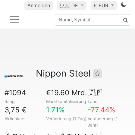
Anmelden
🇩🇪
DE
€ EUR
Nippon Steel
#1094
€19.60 Mrd.
🇯🇵
Rang
Marktkapitalisierung
Land
3,75 €
1.71%
-77.44%
Aktienkurs
Veränderung (1 Tag)
Veränderung (1
Jahr)