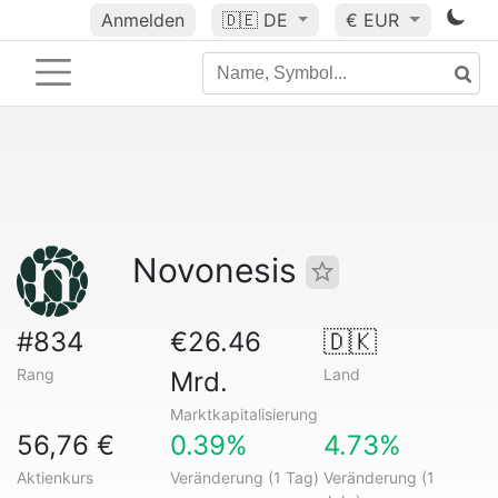
Anmelden
🇩🇪
DE
€ EUR
Novonesis
#834
€26.46
🇩🇰
Rang
Land
Mrd.
Marktkapitalisierung
56,76 €
0.39%
4.73%
Aktienkurs
Veränderung (1 Tag)
Veränderung (1