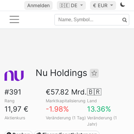
Anmelden
🇩🇪
DE
€ EUR
Nu Holdings
#391
€57.82 Mrd.
🇧🇷
Rang
Marktkapitalisierung
Land
11,97 €
-1.98%
13.36%
Aktienkurs
Veränderung (1 Tag)
Veränderung (1
Jahr)