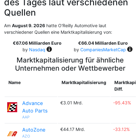
des Tages laut verschiedenen
Quellen
Am
August 9. 2026
hatte O'Reilly Automotive laut
verschiedener Quellen eine Marktkapitalisierung von:
€67.06 Milliarden Euro
€66.04 Milliarden Euro
by
Nasdaq
by
CompaniesMarketCap
Marktkapitalisierung für ähnliche
Unternehmen oder Wettbewerber
Name
Marktkapitalisierung
Marktkapita
Diff.
Advance
€3.01 Mrd.
-95.43%
Auto Parts
AAP
AutoZone
€44.17 Mrd.
-33.12%
AZO