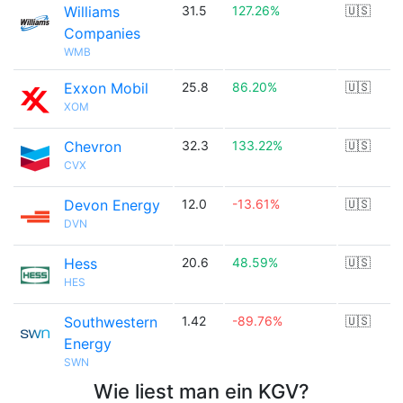
Williams
31.5
127.26%
🇺🇸
Companies
WMB
Exxon Mobil
25.8
86.20%
🇺🇸
XOM
Chevron
32.3
133.22%
🇺🇸
CVX
Devon Energy
12.0
-13.61%
🇺🇸
DVN
Hess
20.6
48.59%
🇺🇸
HES
Southwestern
1.42
-89.76%
🇺🇸
Energy
SWN
Wie liest man ein KGV?