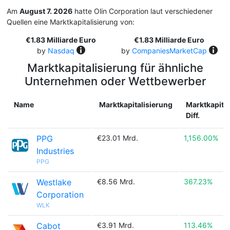
Am
August 7. 2026
hatte Olin Corporation laut verschiedener
Quellen eine Marktkapitalisierung von:
€1.83 Milliarde Euro
€1.83 Milliarde Euro
by
Nasdaq
by
CompaniesMarketCap
Marktkapitalisierung für ähnliche
Unternehmen oder Wettbewerber
Name
Marktkapitalisierung
Marktkapital
Diff.
PPG
€23.01 Mrd.
1,156.00%
Industries
PPG
Westlake
€8.56 Mrd.
367.23%
Corporation
WLK
Cabot
€3.91 Mrd.
113.46%