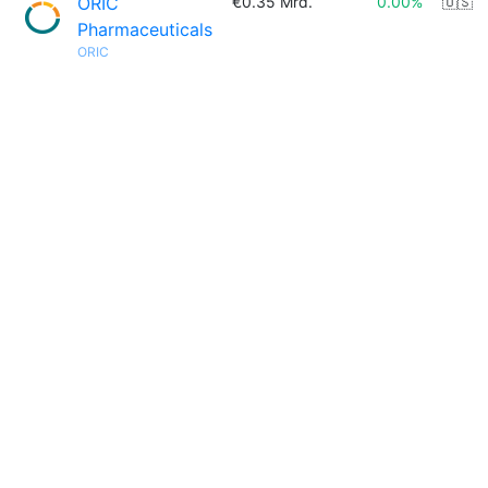
ORIC
€0.35 Mrd.
0.00%
🇺🇸
Pharmaceuticals
ORIC