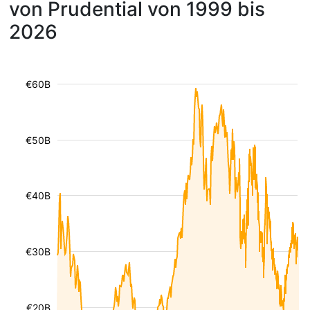
von Prudential von 1999 bis
2026
€60B
€50B
€40B
€30B
€20B