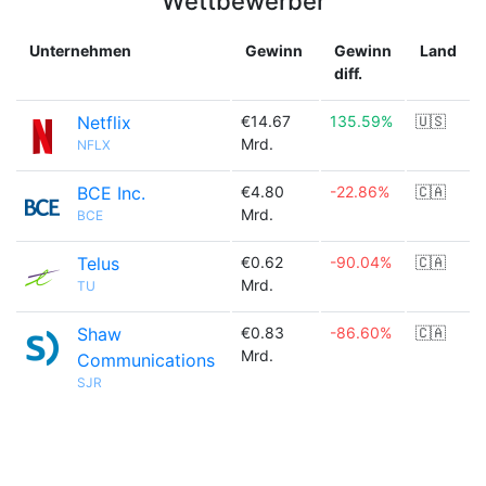
Wettbewerber
Unternehmen
Gewinn
Gewinn
Land
diff.
Netflix
€14.67
135.59%
🇺🇸
Mrd.
NFLX
BCE Inc.
€4.80
-22.86%
🇨🇦
Mrd.
BCE
Telus
€0.62
-90.04%
🇨🇦
Mrd.
TU
Shaw
€0.83
-86.60%
🇨🇦
Mrd.
Communications
SJR