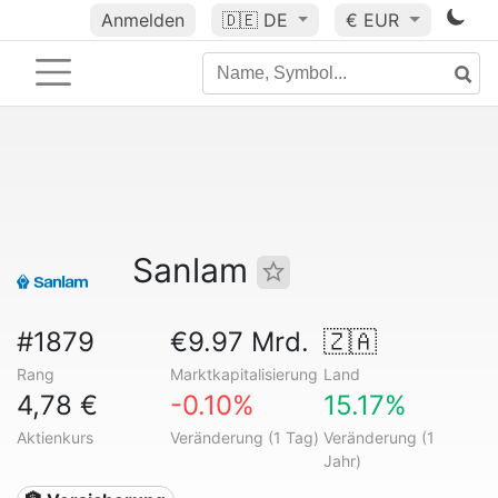
Anmelden
🇩🇪
DE
€ EUR
Sanlam
#1879
€9.97 Mrd.
🇿🇦
Rang
Marktkapitalisierung
Land
4,78 €
-0.10%
15.17%
Aktienkurs
Veränderung (1 Tag)
Veränderung (1
Jahr)