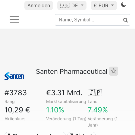
Anmelden
🇩🇪
DE
€ EUR
Santen Pharmaceutical
#3783
€3.31 Mrd.
🇯🇵
Rang
Marktkapitalisierung
Land
10,29 €
1.10%
7.49%
Aktienkurs
Veränderung (1 Tag)
Veränderung (1
Jahr)