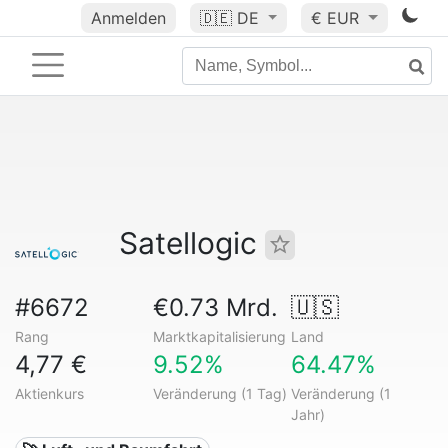
Anmelden
🇩🇪
DE
€ EUR
Satellogic
#6672
€0.73 Mrd.
🇺🇸
Rang
Marktkapitalisierung
Land
4,77 €
9.52%
64.47%
Aktienkurs
Veränderung (1 Tag)
Veränderung (1
Jahr)