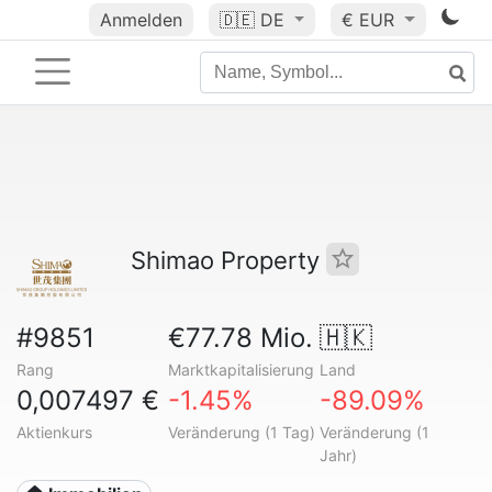
Anmelden
🇩🇪
DE
€ EUR
Shimao Property
#9851
€77.78 Mio.
🇭🇰
Rang
Marktkapitalisierung
Land
0,007497 €
-1.45%
-89.09%
Aktienkurs
Veränderung (1 Tag)
Veränderung (1
Jahr)