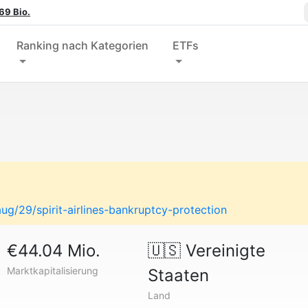
69 Bio.
Ranking nach Kategorien
ETFs
g/29/spirit-airlines-bankruptcy-protection
€44.04 Mio.
🇺🇸
Vereinigte
Marktkapitalisierung
Staaten
Land