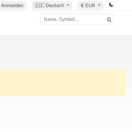
Anmelden
🇩🇪
Deutsch
€ EUR