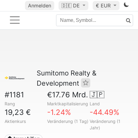
Anmelden
🇩🇪
DE
€ EUR
Sumitomo Realty &
Development
#1181
€17.76 Mrd.
🇯🇵
Rang
Marktkapitalisierung
Land
19,23 €
-1.24%
-44.49%
Aktienkurs
Veränderung (1 Tag)
Veränderung (1
Jahr)