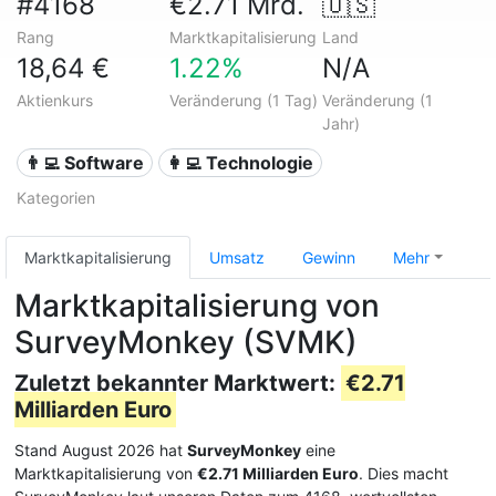
#4168
€2.71 Mrd.
🇺🇸
Rang
Marktkapitalisierung
Land
18,64 €
1.22%
N/A
Aktienkurs
Veränderung (1 Tag)
Veränderung (1
Jahr)
👨‍💻 Software
👩‍💻 Technologie
Kategorien
Marktkapitalisierung
Umsatz
Gewinn
Mehr
Marktkapitalisierung von
SurveyMonkey (SVMK)
Zuletzt bekannter Marktwert:
€2.71
Milliarden Euro
Stand August 2026 hat
SurveyMonkey
eine
Marktkapitalisierung von
€2.71 Milliarden Euro
. Dies macht