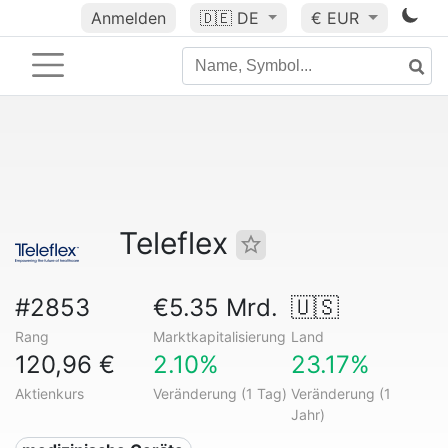
Anmelden
🇩🇪
DE
€ EUR
Teleflex
#2853
€5.35 Mrd.
🇺🇸
Rang
Marktkapitalisierung
Land
120,96 €
2.10%
23.17%
Aktienkurs
Veränderung (1 Tag)
Veränderung (1
Jahr)