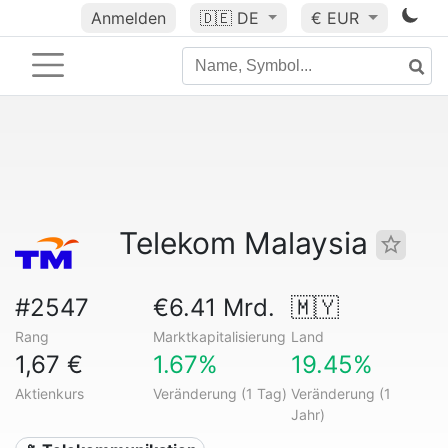
Anmelden
🇩🇪
DE
€ EUR
Telekom Malaysia
#2547
€6.41 Mrd.
🇲🇾
Rang
Marktkapitalisierung
Land
1,67 €
1.67%
19.45%
Aktienkurs
Veränderung (1 Tag)
Veränderung (1
Jahr)