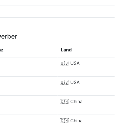
werber
nz
Land
🇺🇸
USA
🇺🇸
USA
🇨🇳
China
🇨🇳
China