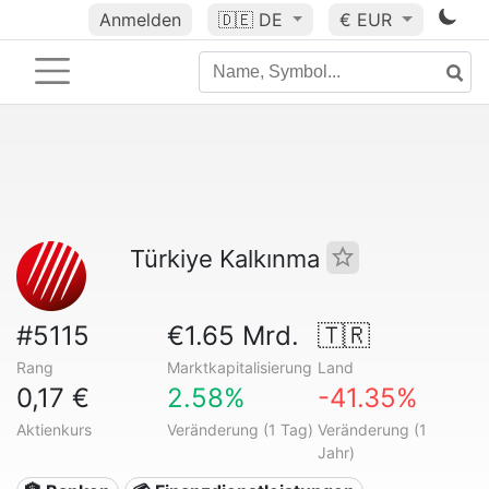
Anmelden
🇩🇪
DE
€ EUR
Türkiye Kalkınma
#5115
€1.65 Mrd.
🇹🇷
Rang
Marktkapitalisierung
Land
0,17 €
2.58%
-41.35%
Aktienkurs
Veränderung (1 Tag)
Veränderung (1
Jahr)