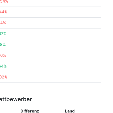
.54%
.44%
.4%
67%
38%
.6%
64%
.02%
ettbewerber
Differenz
Land