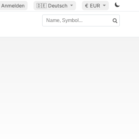
Anmelden
🇩🇪
Deutsch
€ EUR