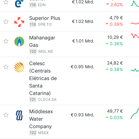
€
1.02 Mrd.
2.62%
118
EDN
Superior Plus
4,79 €
€
1.02 Mrd.
0.39%
119
SPB.TO
Mahanagar
10,29 €
€
1.01 Mrd.
0.36%
Gas
120
MGL.NS
Celesc
24,82 €
€
0.95 Mrd.
0.38%
(Centrais
Elétricas de
Santa
Catarina)
121
CLSC4.SA
Middlesex
49,77 €
€
0.93 Mrd.
0.03%
Water
Company
122
MSEX