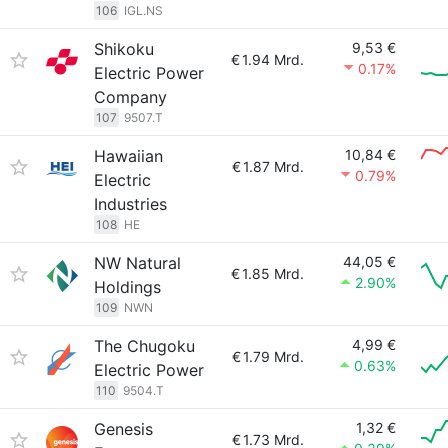
106
IGL.NS
Shikoku
9,53 €
€
1.94 Mrd.
0.17%
Electric Power
Company
107
9507.T
Hawaiian
10,84 €
€
1.87 Mrd.
0.79%
Electric
Industries
108
HE
NW Natural
44,05 €
€
1.85 Mrd.
2.90%
Holdings
109
NWN
The Chugoku
4,99 €
€
1.79 Mrd.
0.63%
Electric Power
110
9504.T
Genesis
1,32 €
€
1.73 Mrd.