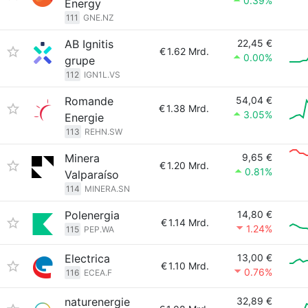
0.39%
Energy
111
GNE.NZ
AB Ignitis
22,45 €
€
1.62 Mrd.
0.00%
grupe
112
IGN1L.VS
Romande
54,04 €
€
1.38 Mrd.
3.05%
Energie
113
REHN.SW
Minera
9,65 €
€
1.20 Mrd.
0.81%
Valparaíso
114
MINERA.SN
Polenergia
14,80 €
€
1.14 Mrd.
1.24%
115
PEP.WA
Electrica
13,00 €
€
1.10 Mrd.
0.76%
116
ECEA.F
naturenergie
32,89 €