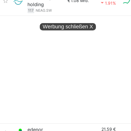
€
1.08 Mrd.
1.91%
holding
117
NEAG.SW
Werbung schließen
X
edenor
21,59 €