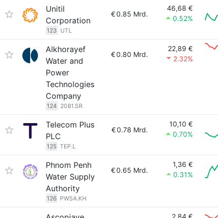
Unitil
46,68 €
€
0.85 Mrd.
0.52%
Corporation
123
UTL
Alkhorayef
22,89 €
€
0.80 Mrd.
2.32%
Water and
Power
Technologies
Company
124
2081.SR
Telecom Plus
10,10 €
€
0.78 Mrd.
0.70%
PLC
125
TEP.L
Phnom Penh
1,36 €
€
0.65 Mrd.
0.31%
Water Supply
Authority
126
PWSA.KH
Ascopiave
2,84 €