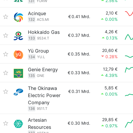
2.56%
131
YORW
Acinque
2,10 €
€
0.41 Mrd.
0.00%
132
AC5.MI
Hokkaido Gas
4,26 €
€
0.37 Mrd.
0.13%
133
9534.T
Yü Group
20,60 €
€
0.35 Mrd.
0.28%
134
YU.L
Genie Energy
12,79 €
€
0.33 Mrd.
4.39%
135
GNE
The Okinawa
5,85 €
€
0.31 Mrd.
0.00%
Electric Power
Company
136
9511.T
Artesian
29,85 €
€
0.30 Mrd.
0.97%
Resources