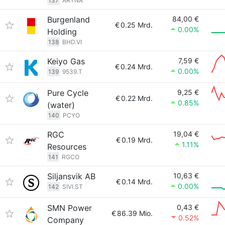
137
ARTNA
Burgenland
84,00 €
€
0.25 Mrd.
0.00%
Holding
138
BHD.VI
Keiyo Gas
7,59 €
€
0.24 Mrd.
0.00%
139
9539.T
Pure Cycle
9,25 €
€
0.22 Mrd.
0.85%
(water)
140
PCYO
RGC
19,04 €
€
0.19 Mrd.
1.11%
Resources
141
RGCO
Siljansvik AB
10,63 €
€
0.14 Mrd.
0.00%
142
SIVI.ST
SMN Power
0,43 €
€
86.39 Mio.
0.52%
Company