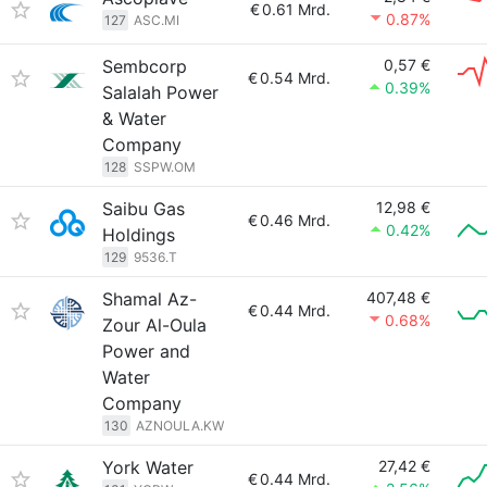
€
0.61 Mrd.
0.87%
127
ASC.MI
Sembcorp
0,57 €
€
0.54 Mrd.
0.39%
Salalah Power
& Water
Company
128
SSPW.OM
Saibu Gas
12,98 €
€
0.46 Mrd.
0.42%
Holdings
129
9536.T
Shamal Az-
407,48 €
€
0.44 Mrd.
0.68%
Zour Al-Oula
Power and
Water
Company
130
AZNOULA.KW
York Water
27,42 €
€
0.44 Mrd.