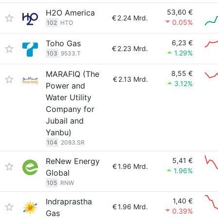
H2O America
53,60 €
€
2.24 Mrd.
0.05%
102
HTO
Toho Gas
6,23 €
€
2.23 Mrd.
1.29%
103
9533.T
MARAFIQ (The
8,55 €
€
2.13 Mrd.
3.12%
Power and
Water Utility
Company for
Jubail and
Yanbu)
104
2083.SR
ReNew Energy
5,41 €
€
1.96 Mrd.
1.96%
Global
105
RNW
Indraprastha
1,40 €
€
1.96 Mrd.
0.39%
Gas