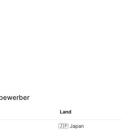
tbewerber
Land
🇯🇵
Japan