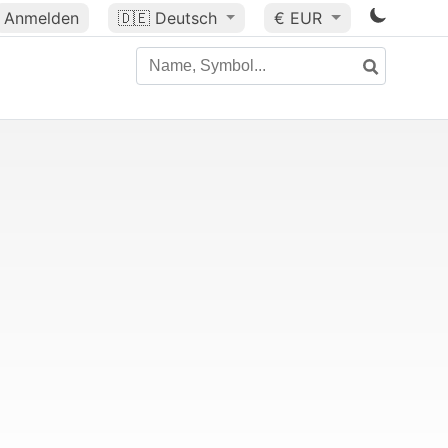
Anmelden
🇩🇪
Deutsch
€ EUR