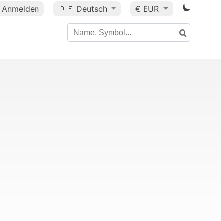
Anmelden
🇩🇪
Deutsch
€ EUR