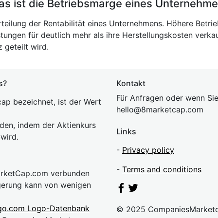
s ist die Betriebsmarge eines Unternehm
rteilung der Rentabilität eines Unternehmens. Höhere Betrie
tungen für deutlich mehr als ihre Herstellungskosten verk
geteilt wird.
s?
Kontakt
Für Anfragen oder wenn Sie
ap bezeichnet, ist der Wert
hel
lo@8market
cap.com
rden, indem der Aktienkurs
Links
 wird.
-
Privacy policy
-
Terms and conditions
MarketCap.com verbunden
gerung kann von wenigen
go.com Logo-Datenbank
© 2025 CompaniesMarket