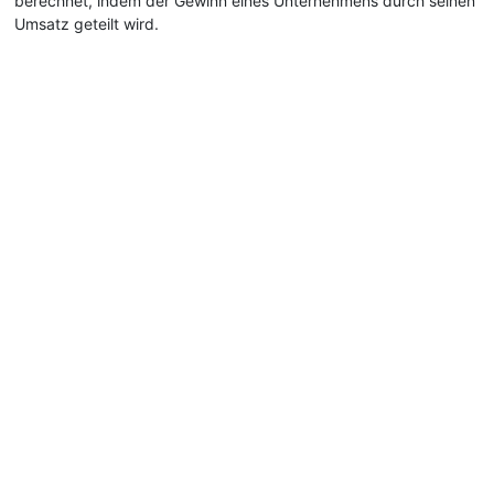
berechnet, indem der Gewinn eines Unternehmens durch seinen
Umsatz geteilt wird.