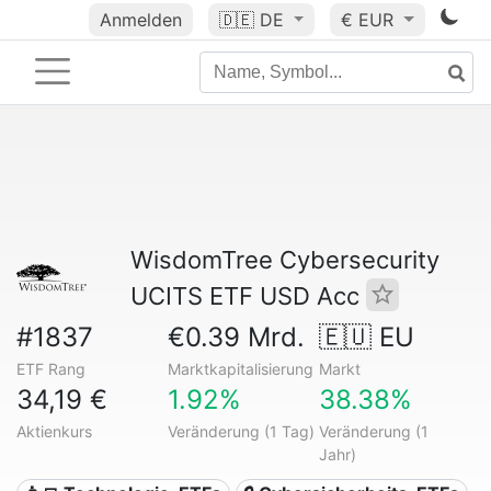
Anmelden
🇩🇪
DE
€ EUR
WisdomTree Cybersecurity
UCITS ETF USD Acc
#1837
€0.39 Mrd.
🇪🇺 EU
ETF Rang
Marktkapitalisierung
Markt
34,19 €
1.92%
38.38%
Aktienkurs
Veränderung (1 Tag)
Veränderung (1
Jahr)