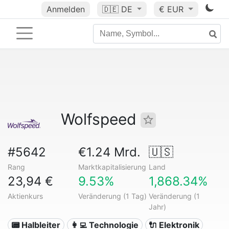
Anmelden
🇩🇪
DE
€ EUR
Wolfspeed
#5642
€1.24 Mrd.
🇺🇸
Rang
Marktkapitalisierung
Land
23,94 €
9.53%
1,868.34%
Aktienkurs
Veränderung (1 Tag)
Veränderung (1
Jahr)
📟 Halbleiter
👩‍💻 Technologie
🔌 Elektronik