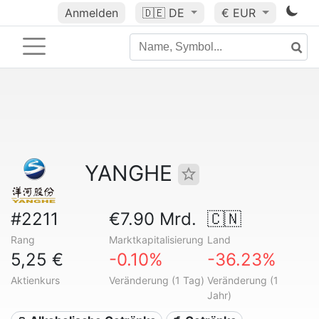
Anmelden
🇩🇪
DE
€ EUR
YANGHE
#2211
€7.90 Mrd.
🇨🇳
Rang
Marktkapitalisierung
Land
5,25 €
-0.10%
-36.23%
Aktienkurs
Veränderung (1 Tag)
Veränderung (1
Jahr)