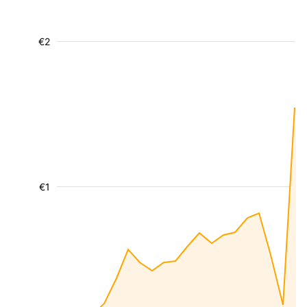
€2
€1