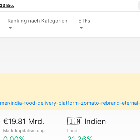
33 Bio.
Ranking nach Kategorien
ETFs
sumer/india-food-delivery-platform-zomato-rebrand-eterna
€19.81 Mrd.
🇮🇳
Indien
Marktkapitalisierung
Land
0.00%
21.26%