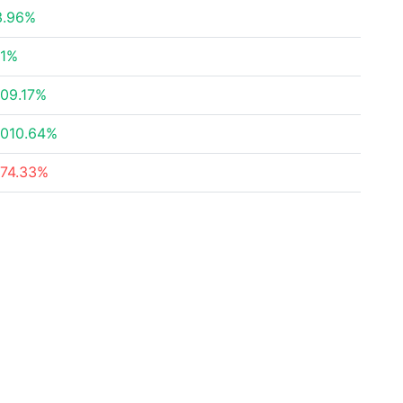
3.96%
11%
109.17%
1010.64%
-74.33%