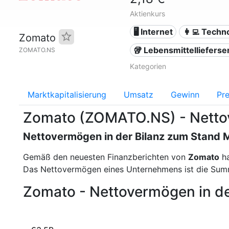
Aktienkurs
🖥️ Internet
👩‍💻 Techn
Zomato
🥡 Lebensmittellieferse
ZOMATO.NS
Kategorien
Marktkapitalisierung
Umsatz
Gewinn
Pre
Zomato (ZOMATO.NS) - Nett
Nettovermögen in der Bilanz zum Stand 
Gemäß den neuesten Finanzberichten von
Zomato
ha
Das Nettovermögen eines Unternehmens ist die Summ
Zomato - Nettovermögen in de