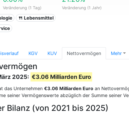
Veränderung (1 Tag)
Veränderung (1 Jahr)
ologie
🍴 Lebensmittel
rvice
isverlauf
KGV
KUV
Nettovermögen
Mehr
overmögen
März 2025:
€3.06 Milliarden Euro
t das Unternehmen
€3.06 Milliarden Euro
an Nettovermö
e seiner Vermögenswerte abzüglich der Summe seiner Verb
r Bilanz (von 2021 bis 2025)