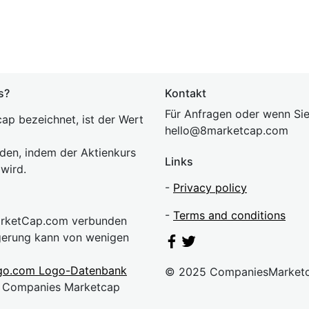
s?
Kontakt
Für Anfragen oder wenn Sie
ap bezeichnet, ist der Wert
hel
lo@8market
cap.com
rden, indem der Aktienkurs
Links
 wird.
-
Privacy policy
-
Terms and conditions
MarketCap.com verbunden
gerung kann von wenigen
go.com Logo-Datenbank
© 2025 CompaniesMarket
n. Companies Marketcap