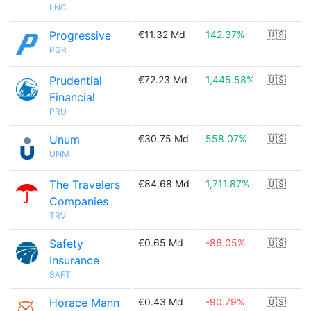
LNC
Progressive
€11.32 Md
142.37%
🇺🇸
PGR
Prudential
€72.23 Md
1,445.58%
🇺🇸
Financial
PRU
Unum
€30.75 Md
558.07%
🇺🇸
UNM
The Travelers
€84.68 Md
1,711.87%
🇺🇸
Companies
TRV
Safety
€0.65 Md
-86.05%
🇺🇸
Insurance
SAFT
Horace Mann
€0.43 Md
-90.79%
🇺🇸