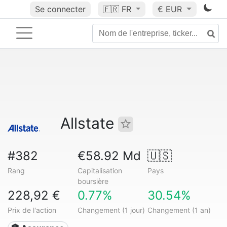
Se connecter
🇫🇷
FR
€ EUR
Allstate
#382
€58.92 Md
🇺🇸
Rang
Capitalisation
Pays
boursière
228,92 €
0.77%
30.54%
Prix de l'action
Changement (1 jour)
Changement (1 an)