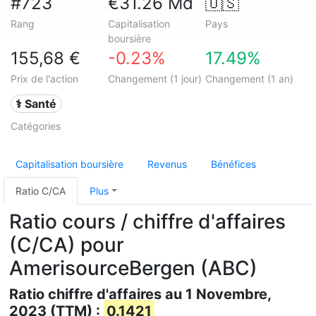
#723
€31.26 Md
🇺🇸
Rang
Capitalisation
Pays
boursière
155,68 €
-0.23%
17.49%
Prix de l'action
Changement (1 jour)
Changement (1 an)
⚕️ Santé
Catégories
Capitalisation boursière
Revenus
Bénéfices
Ratio C/CA
Plus
Ratio cours / chiffre d'affaires
(C/CA) pour
AmerisourceBergen (ABC)
Ratio chiffre d'affaires au 1 Novembre,
2023 (TTM) :
0.1421