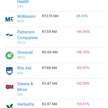
Health
CAH
McKesson
€72.15 Md
38.01%
MCK
Patterson
€1.59 Md
-96.94%
Companies
PDCO
Omnicell
€0.64 Md
-98.76%
OMCL
Rite Aid
€7.88 Md
-84.91%
RAD
Owens &
€3.87 Md
-92.59%
Minor
OMI
Herbalife
€2.87 Md
-94.51%