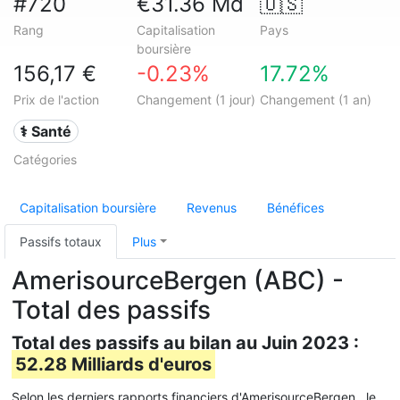
#720
€31.36 Md
🇺🇸
Rang
Capitalisation
Pays
boursière
156,17 €
-0.23%
17.72%
Prix de l'action
Changement (1 jour)
Changement (1 an)
⚕️ Santé
Catégories
Capitalisation boursière
Revenus
Bénéfices
Passifs totaux
Plus
AmerisourceBergen (ABC) -
Total des passifs
Total des passifs au bilan au Juin 2023 :
52.28 Milliards d'euros
Selon les derniers rapports financiers d'AmerisourceBergen , le