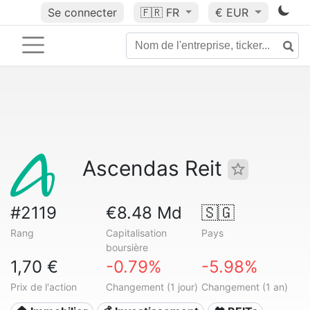
Se connecter
🇫🇷
FR
€ EUR
Ascendas Reit
#2119
€8.48 Md
🇸🇬
Rang
Capitalisation
Pays
boursière
1,70 €
-0.79%
-5.98%
Prix de l'action
Changement (1 jour)
Changement (1 an)