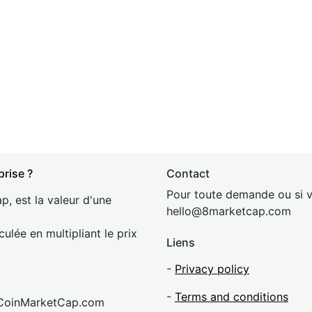
prise ?
Contact
Pour toute demande ou si v
p, est la valeur d'une
hel
lo@8market
cap.com
culée en multipliant le prix
Liens
-
Privacy policy
-
Terms and conditions
 CoinMarketCap.com