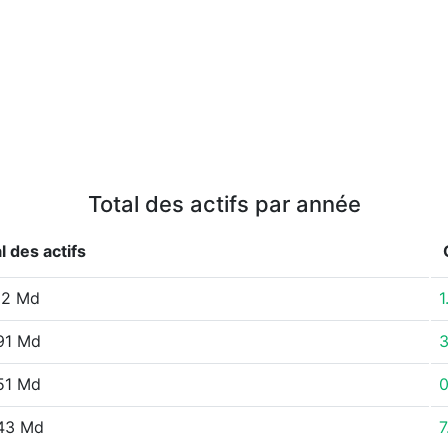
Total des actifs par année
l des actifs
12 Md
1
91 Md
3
51 Md
43 Md
7