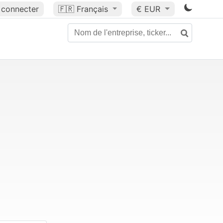
 connecter
🇫🇷
Français
€ EUR