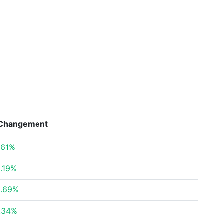
Changement
.61%
.19%
0.69%
.34%