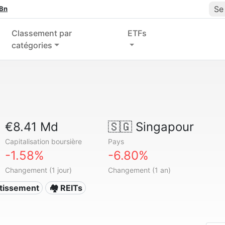
Se
 Bn
Classement par
ETFs
catégories
€8.41 Md
🇸🇬
Singapour
Capitalisation boursière
Pays
-1.58%
-6.80%
Changement (1 jour)
Changement (1 an)
stissement
🏘️ REITs