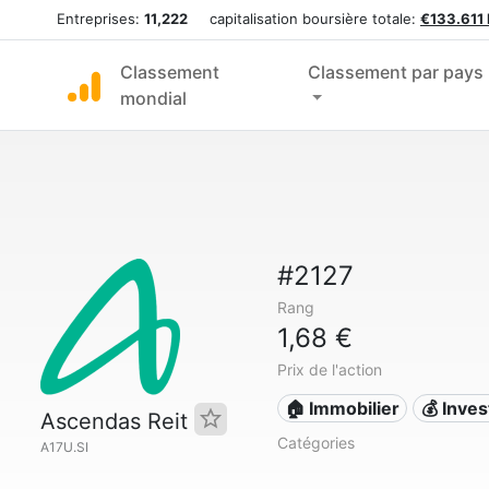
Entreprises:
11,222
capitalisation boursière totale:
€133.611
Classement
Classement par pays
mondial
#2127
Rang
1,68 €
Prix de l'action
🏠 Immobilier
💰 Inve
Ascendas Reit
Catégories
A17U.SI