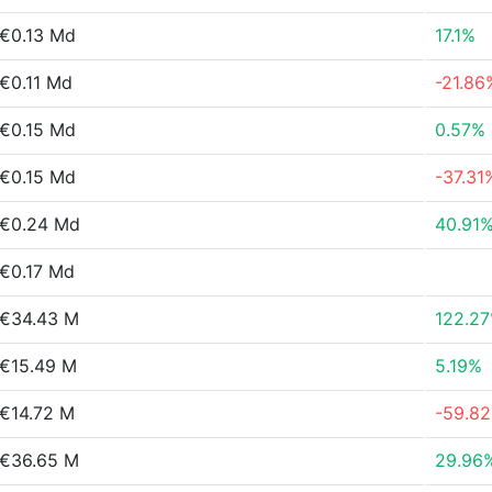
€0.13 Md
17.1%
€0.11 Md
-21.86
€0.15 Md
0.57%
€0.15 Md
-37.31
€0.24 Md
40.91
€0.17 Md
€34.43 M
122.2
€15.49 M
5.19%
€14.72 M
-59.8
€36.65 M
29.96