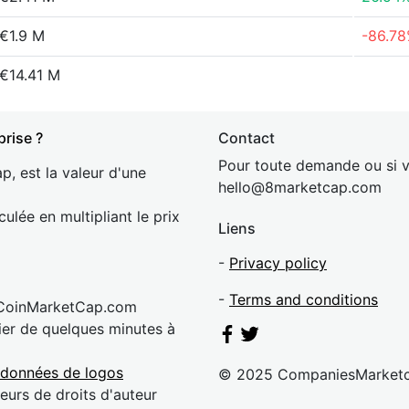
€1.9 M
-86.7
€14.41 M
prise ?
Contact
Pour toute demande ou si v
p, est la valeur d'une
hel
lo@8market
cap.com
culée en multipliant le prix
Liens
-
Privacy policy
-
Terms and conditions
 CoinMarketCap.com
rier de quelques minutes à
 données de logos
© 2025 CompaniesMarket
eurs de droits d'auteur