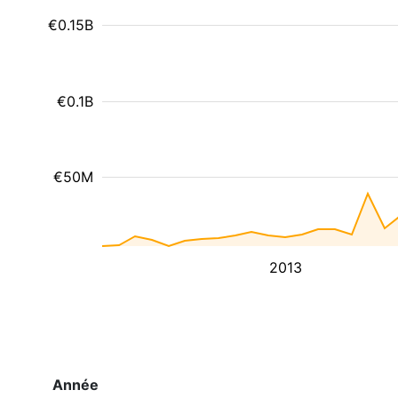
€0.15B
€0.1B
€50M
2013
Année