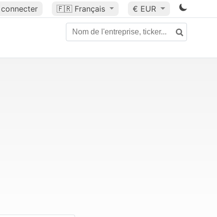
 connecter
🇫🇷
Français
€ EUR