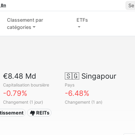
Se
 Bn
Classement par
ETFs
catégories
€8.48 Md
🇸🇬
Singapour
Capitalisation boursière
Pays
-0.79%
-6.48%
Changement (1 jour)
Changement (1 an)
stissement
🏘️ REITs