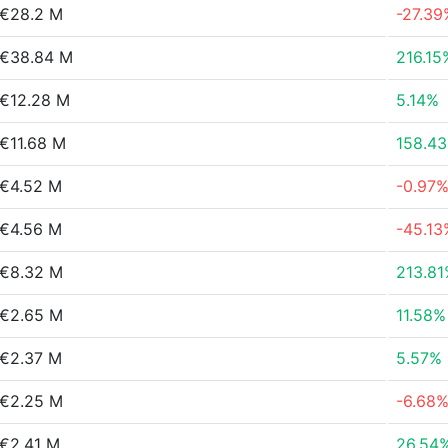
€28.2 M
-27.39
€38.84 M
216.15
€12.28 M
5.14%
€11.68 M
158.4
€4.52 M
-0.97
€4.56 M
-45.13
€8.32 M
213.8
€2.65 M
11.58%
€2.37 M
5.57%
€2.25 M
-6.68
€2.41 M
26.54