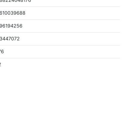
388224048176
3610039688
296194256
23447072
76
2