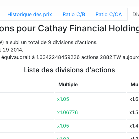
Historique des prix
Ratio C/B
Ratio C/CA
Di
tions pour Cathay Financial Holdi
 a subi un total de 9 divisions d'actions.
et 29 2014.
0 équivaudrait à 1.6342248459226 actions 2882.TW aujourd
Liste des divisions d'actions
Multiple
Mul
x1.05
x1.
x1.06776
x1.
x1.05
x1.