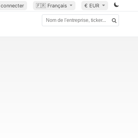
 connecter
🇫🇷
Français
€ EUR