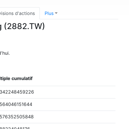
visions d'actions
Plus
ng (2882.TW)
'hui.
tiple cumulatif
6342248459226
5564046151644
4576352505848