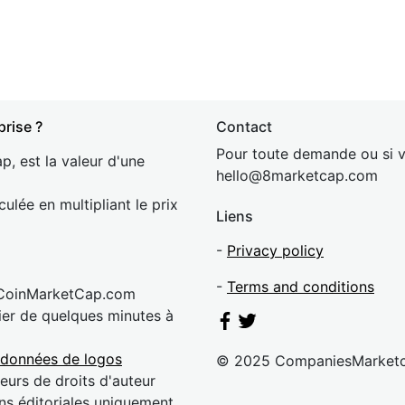
prise ?
Contact
Pour toute demande ou si v
p, est la valeur d'une
hel
lo@8market
cap.com
culée en multipliant le prix
Liens
-
Privacy policy
-
Terms and conditions
 CoinMarketCap.com
rier de quelques minutes à
 données de logos
© 2025 CompaniesMarket
eurs de droits d'auteur
ns éditoriales uniquement.