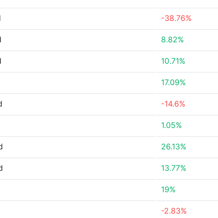
d
-38.76%
d
8.82%
d
10.71%
17.09%
d
-14.6%
1.05%
d
26.13%
d
13.77%
19%
-2.83%