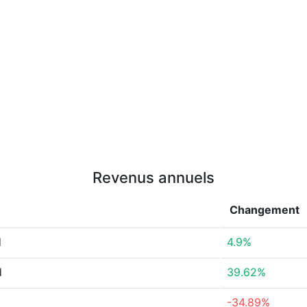
Revenus annuels
Changement
d
4.9%
d
39.62%
-34.89%