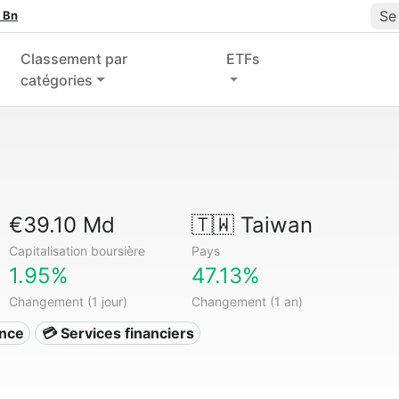
Se
 Bn
Classement par
ETFs
catégories
€39.10 Md
🇹🇼
Taiwan
Capitalisation boursière
Pays
1.95%
47.13%
Changement (1 jour)
Changement (1 an)
ance
💳 Services financiers