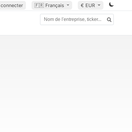
 connecter
🇫🇷
Français
€ EUR