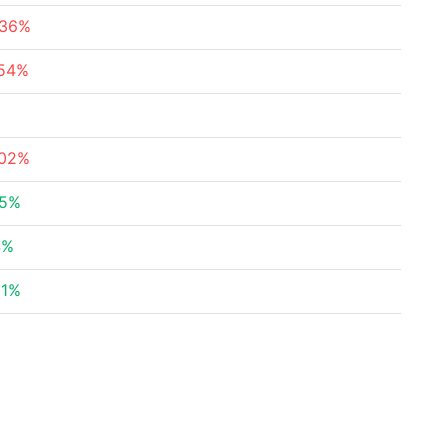
.36%
.54%
.02%
65%
4%
81%