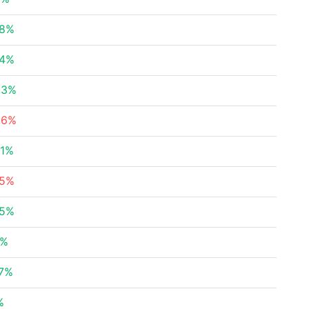
38%
34%
63%
16%
01%
95%
85%
3%
97%
%