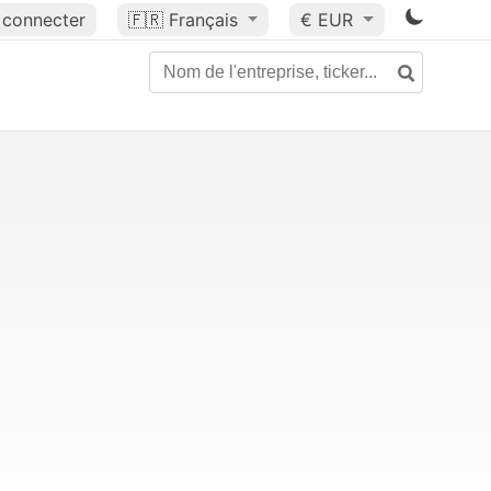
 connecter
🇫🇷
Français
€ EUR