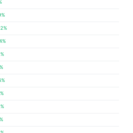
%
19%
92%
94%
9%
8%
46%
7%
3%
3%
2%