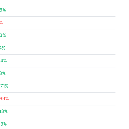
88%
7%
33%
74%
44%
23%
.71%
.69%
.33%
.3%