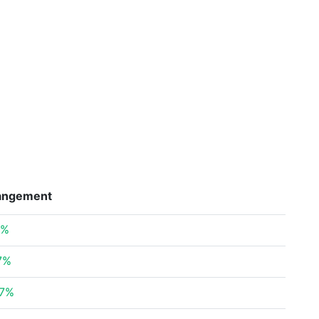
angement
6%
7%
47%