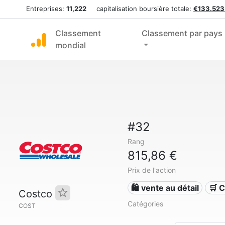
Entreprises:
11,222
capitalisation boursière totale:
€133.523
Classement
Classement par pays
mondial
#32
Rang
815,86 €
Prix de l'action
🛍️ vente au détail
🛒 
Costco
Catégories
COST