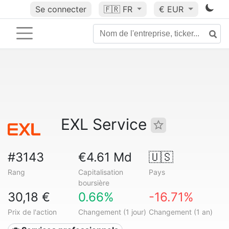
Se connecter
🇫🇷
FR
€ EUR
EXL Service
#3143
€4.61 Md
🇺🇸
Rang
Capitalisation
Pays
boursière
30,18 €
0.66%
-16.71%
Prix de l'action
Changement (1 jour)
Changement (1 an)