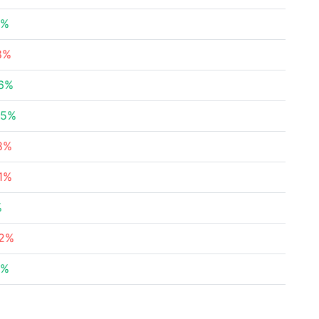
8%
8%
26%
65%
8%
1%
%
62%
6%