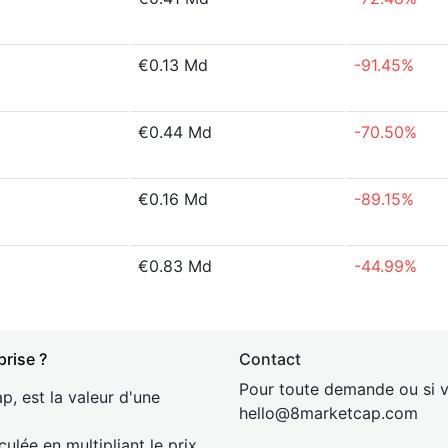
€0.13 Md
-91.45%
€0.44 Md
-70.50%
€0.16 Md
-89.15%
€0.83 Md
-44.99%
prise ?
Contact
Pour toute demande ou si v
p, est la valeur d'une
hel
lo@8market
cap.com
culée en multipliant le prix