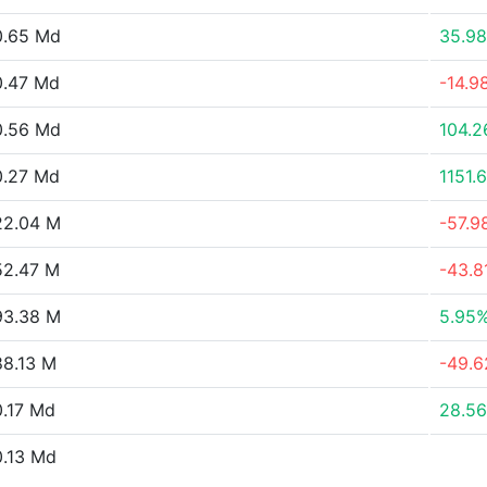
0.65 Md
35.9
0.47 Md
-14.9
0.56 Md
104.
0.27 Md
1151.
22.04 M
-57.9
52.47 M
-43.8
93.38 M
5.95
8.13 M
-49.
.17 Md
28.5
.13 Md