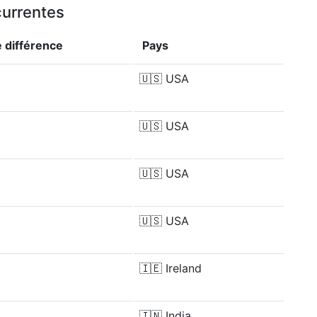
currentes
e
différence
Pays
🇺🇸
USA
🇺🇸
USA
🇺🇸
USA
🇺🇸
USA
🇮🇪
Ireland
🇮🇳
India