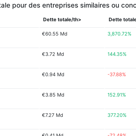
tale pour des entreprises similaires ou con
Dette totale/th>
Dette total
€60.55 Md
3,870.72%
€3.72 Md
144.35%
€0.94 Md
-37.88%
€3.85 Md
152.91%
€7.27 Md
377.20%
€0.41 Md
-72.48%