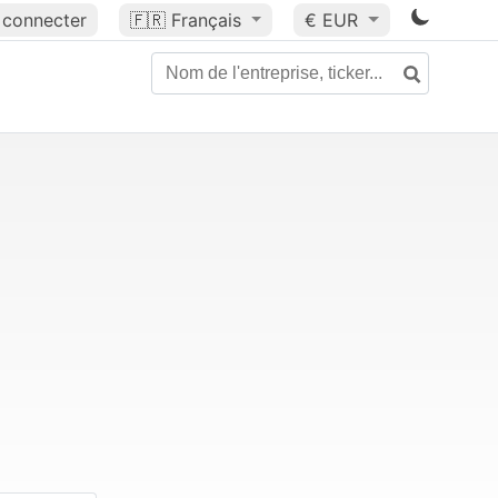
 connecter
🇫🇷
Français
€ EUR