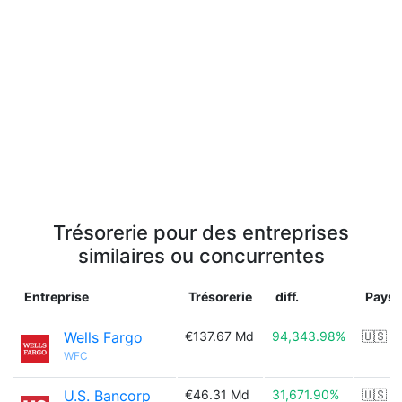
Trésorerie pour des entreprises
similaires ou concurrentes
Entreprise
Trésorerie
diff.
Pays
Wells Fargo
€137.67 Md
94,343.98%
🇺🇸
WFC
U.S. Bancorp
€46.31 Md
31,671.90%
🇺🇸