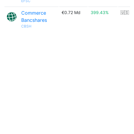
EFSC
Commerce
€0.72 Md
399.43%
🇺🇸
Bancshares
CBSH