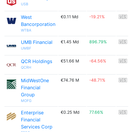
USB
West
€0.11 Md
-19.21%
🇺🇸
Bancorporation
WTBA
UMB Financial
€1.45 Md
896.79%
🇺🇸
UMBF
QCR Holdings
€51.66 M
-64.56%
🇺🇸
QCRH
MidWestOne
€74.76 M
-48.71%
🇺🇸
Financial
Group
MOFG
Enterprise
€0.25 Md
77.66%
🇺🇸
Financial
Services Corp