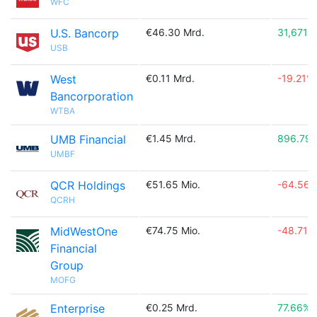
WFC
U.S. Bancorp
€46.30 Mrd.
31,671.
USB
West
€0.11 Mrd.
-19.21%
Bancorporation
WTBA
UMB Financial
€1.45 Mrd.
896.79
UMBF
QCR Holdings
€51.65 Mio.
-64.56
QCRH
MidWestOne
€74.75 Mio.
-48.71%
Financial
Group
MOFG
Enterprise
€0.25 Mrd.
77.66%